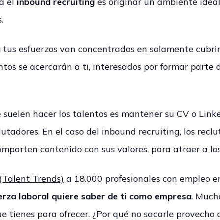
a el
inbound recruiting
es originar un ambiente idea
.
g
tus esfuerzos van concentrados en solamente cubrir
ntos se acercarán a ti, interesados por formar parte 
 suelen hacer los talentos es mantener su CV o Link
clutadores. En el caso del inbound recruiting, los rec
mparten contenido con sus valores, para atraer a los
(Talent Trends)
a 18.000 profesionales con empleo en
erza laboral quiere saber de ti como empresa
. Much
ue tienes para ofrecer. ¿Por qué no sacarle provecho 