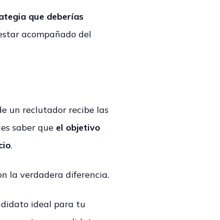
trategia que deberías
a estar acompañado del
e un reclutador recibe las
e es saber que
el objetivo
cio
.
on la verdadera diferencia.
ndidato ideal para tu