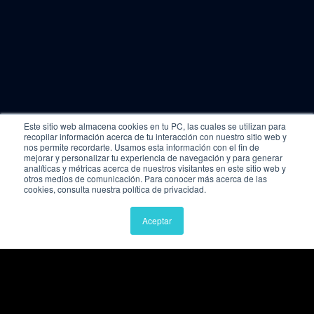
Este sitio web almacena cookies en tu PC, las cuales se utilizan para
recopilar información acerca de tu interacción con nuestro sitio web y
nos permite recordarte. Usamos esta información con el fin de
mejorar y personalizar tu experiencia de navegación y para generar
analíticas y métricas acerca de nuestros visitantes en este sitio web y
otros medios de comunicación. Para conocer más acerca de las
cookies, consulta nuestra política de privacidad.
Aceptar
Enlaces rápidos