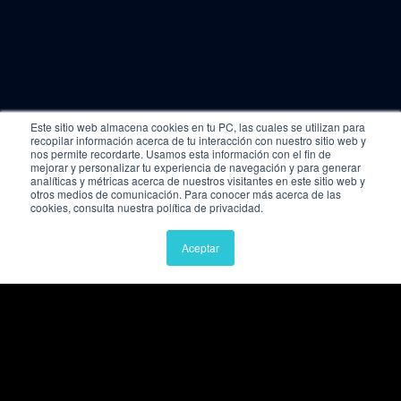
Este sitio web almacena cookies en tu PC, las cuales se utilizan para
recopilar información acerca de tu interacción con nuestro sitio web y
nos permite recordarte. Usamos esta información con el fin de
mejorar y personalizar tu experiencia de navegación y para generar
analíticas y métricas acerca de nuestros visitantes en este sitio web y
otros medios de comunicación. Para conocer más acerca de las
cookies, consulta nuestra política de privacidad.
Aceptar
Enlaces rápidos
Planes Smart Hiring
Profesionales