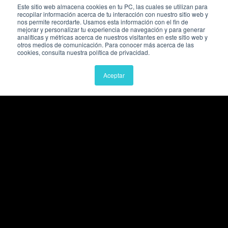
Este sitio web almacena cookies en tu PC, las cuales se utilizan para
recopilar información acerca de tu interacción con nuestro sitio web y
nos permite recordarte. Usamos esta información con el fin de
mejorar y personalizar tu experiencia de navegación y para generar
analíticas y métricas acerca de nuestros visitantes en este sitio web y
otros medios de comunicación. Para conocer más acerca de las
cookies, consulta nuestra política de privacidad.
Aceptar
Enlaces rápidos
Planes Smart Hiring
Profesionales
Sobre Nosotros
Legales
Términos de uso
Política de cookies
Política de privacidad